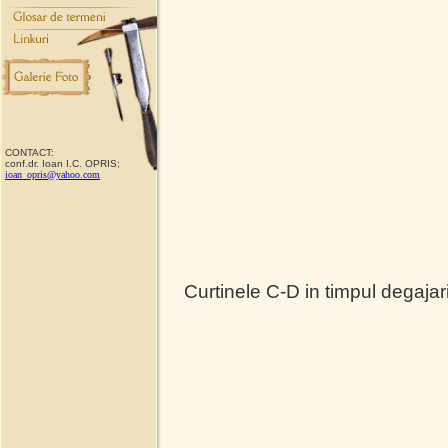
CONTACT:
conf.dr. Ioan I.C. OPRIS;
ioan_opris@yahoo.com
Curtinele C-D in timpul degajarii