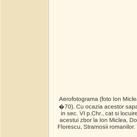
Aerofotograma (foto Ion Miclea)
�70). Cu ocazia acestor sapatur
in sec. VI p.Chr., cat si loc
acestui zbor la Ion Miclea, D
Florescu, Stramosii romanilor. V